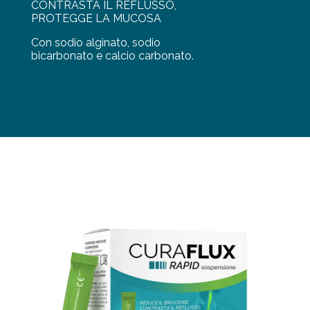
CONTRASTA IL REFLUSSO,
PROTEGGE LA MUCOSA
Con sodio alginato, sodio
bicarbonato e calcio carbonato.