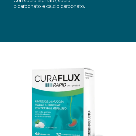
Con sodio alginato, sodio
bicarbonato e calcio carbonato.