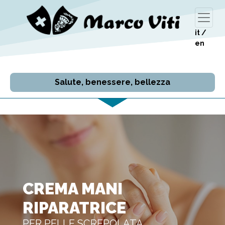
it
/
en
Salute, benessere, bellezza
CREMA MANI
RIPARATRICE
PER PELLE SCREPOLATA