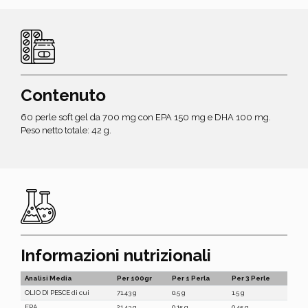
Contenuto
60 perle soft gel da 700 mg con EPA 150 mg e DHA 100 mg.
Peso netto totale: 42 g.
Informazioni nutrizionali
Analisi Media
Per 100gr
Per 1 Perla
Per 3 Perle
OLIO DI PESCE di cui
71.43 g
0.5 g
1.5 g
EPA
21.43 g
0.15 g
0.45 g