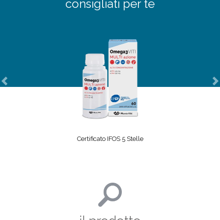
consigliati per te
Previous
N
Certificato IFOS 5 Stelle