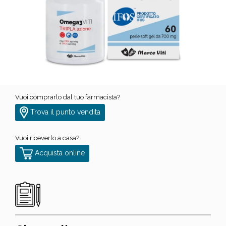
Vuoi comprarlo dal tuo farmacista?
Trova il punto vendita
Vuoi riceverlo a casa?
Acquista online