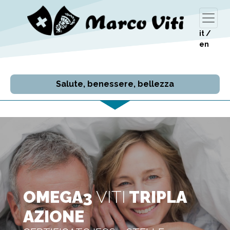
it
/
en
Salute, benessere, bellezza
OMEGA3
VITI
TRIPLA
AZIONE