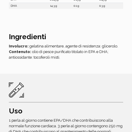
DHA
14.3 g
0.1 g
0.3 g
Ingredienti
Involucro:
gelatina alimentare, agente di resistenza: glicerolo.
Contenuto:
olio di pesce purificato titolato in EPA e DHA;
antiossidante: tocoferoli misti.
Uso
1 perla al giorno contiene EPA/DHA che contribuiscono alla
normale funzione cardiaca. 3 perle al giorno contengono 250 mg
di DHA che contribuiscono al mantenimento delle normali