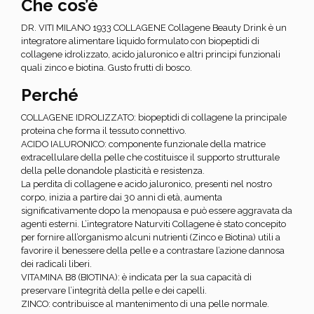
Che cos’è
DR. VITI MILANO 1933 COLLAGENE Collagene Beauty Drink è un
integratore alimentare liquido formulato con biopeptidi di
collagene idrolizzato, acido jaluronico e altri principi funzionali
quali zinco e biotina. Gusto frutti di bosco.
Perché
COLLAGENE IDROLIZZATO: biopeptidi di collagene la principale
proteina che forma il tessuto connettivo.
ACIDO IALURONICO: componente funzionale della matrice
extracellulare della pelle che costituisce il supporto strutturale
della pelle donandole plasticità e resistenza.
La perdita di collagene e acido jaluronico, presenti nel nostro
corpo, inizia a partire dai 30 anni di età, aumenta
significativamente dopo la menopausa e può essere aggravata da
agenti esterni. L’integratore Naturviti Collagene è stato concepito
per fornire all’organismo alcuni nutrienti (Zinco e Biotina) utili a
favorire il benessere della pelle e a contrastare l’azione dannosa
dei radicali liberi.
VITAMINA B8 (BIOTINA): è indicata per la sua capacità di
preservare l’integrità della pelle e dei capelli.
ZINCO: contribuisce al mantenimento di una pelle normale.