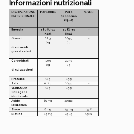
Informazioni nutrizionali
DICHIARAZIONE
Per 100ml
Per 1
% VNR
NUTRIZIONALE
flaconcino
(25ml)
Energia
180 KJ-42
45 KJ-11
-
Kcal
Kcal
Grassi
0.2 g
0.05 g
-
0 g
0 g
di cui acidi
grassi saturi
Carboidrati
1.0 g
0.25 g
-
0 g
0 g
di cui zuccheri
Proteine
10 g
2.5 g
-
Sale
0.12 g
0.03 g
-
VERISOL®
10 g
2.5 g
-
Collagene
idrolizzato
Acido
80 mg
20 mg
-
Ialuronico
Zinco
6 mg
1.5 mg
15 %
Biotina
0.3 mg
75 µg
150 %