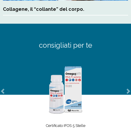
Collagene, il “collante” del corpo.
consigliati per te
Previous
N
Certificato IFOS 5 Stelle