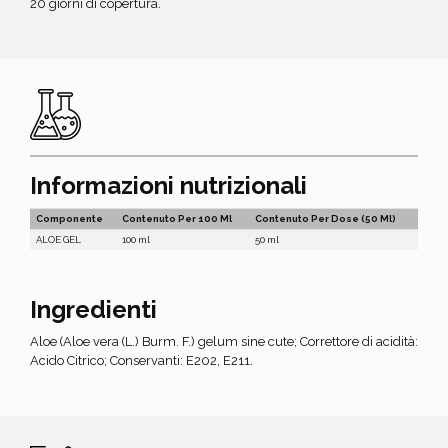
20 giorni di copertura.
Informazioni nutrizionali
Componente
Contenuto Per 100 Ml
Contenuto Per Dose (50 Ml)
ALOE GEL
100 ml
50 ml
Ingredienti
Aloe (Aloe vera (L.) Burm. F.) gelum sine cute; Correttore di acidità:
Acido Citrico; Conservanti: E202, E211.