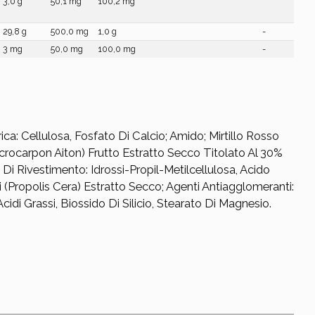
3,0 g
50,1 mg
100,2 mg
29,8 g
500,0 mg
1,0 g
-
3 mg
50,0 mg
100,0 mg
-
ca: Cellulosa, Fosfato Di Calcio; Amido; Mirtillo Rosso
ocarpon Aiton) Frutto Estratto Secco Titolato Al 30%
 Di Rivestimento: Idrossi-Propil-Metilcellulosa, Acido
li (Propolis Cera) Estratto Secco; Agenti Antiagglomeranti:
cidi Grassi, Biossido Di Silicio, Stearato Di Magnesio.