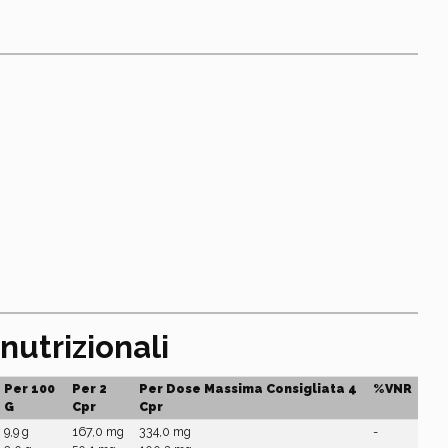
nutrizionali
Per 100
Per 2
Per Dose Massima Consigliata 4
%VNR
G
Cpr
Cpr
9,9 g
167,0 mg
334,0 mg
-