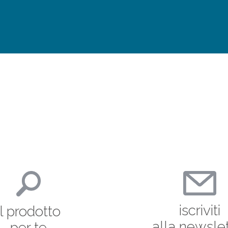
iscriviti
il prodotto
alla newsle
per te