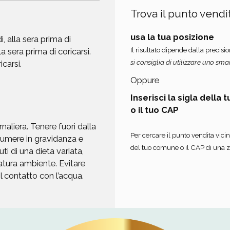
Trova il punto vendit
usa la tua posizione
, alla sera prima di
Il risultato dipende dalla precis
la sera prima di coricarsi.
si consiglia di utilizzare uno sm
icarsi.
Oppure
Inserisci la sigla della 
o il tuo CAP
aliera. Tenere fuori dalla
Per cercare il punto vendita vicino
ssumere in gravidanza e
del tuo comune o il CAP di una z
ti di una dieta variata,
ratura ambiente. Evitare
 il contatto con l’acqua.