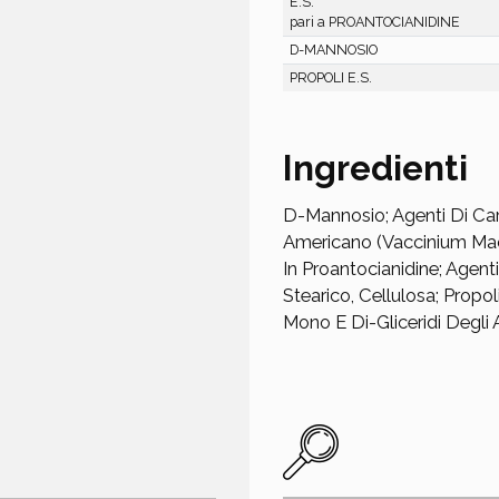
E.S.
pari a PROANTOCIANIDINE
D-MANNOSIO
PROPOLI E.S.
Ingredienti
D-Mannosio; Agenti Di Cari
Americano (Vaccinium Macr
In Proantocianidine; Agenti
Stearico, Cellulosa; Propo
Mono E Di-Gliceridi Degli A