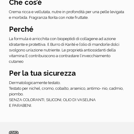
Che cos’è
Crema ricca e vellutata, nutre in profondità per una pelle levigata
e morbida. Fragranza fiorita con note fruttate.
Perché
La formula è arricchita con biopeptidi di collagene ad azione
idratante e protettiva. Il Burro di Karité e l’olio di mandorle dolci
svolgono un’azione nutriente. Le proprietà antiossidanti della
vitamina E contribuiscono a contrastare l’invecchiamento
cutaneo
Per la tua sicurezza
Dermatologicamente testato.
Testato per nichel, cromo, cobalto, arsenico, antimo- nio, cadmio,
piombo.
SENZA COLORANTI, SILICONI, OLIO DI VASELINA
E PARABENI.