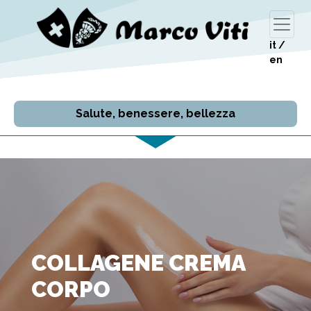
it
/
en
Salute, benessere, bellezza
COLLAGENE CREMA
CORPO