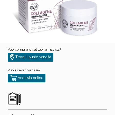
Vuoi comprarlo dal tuo farmacista?
Trova il punto vendita
Vuoi riceverlo a casa?
Acquista online